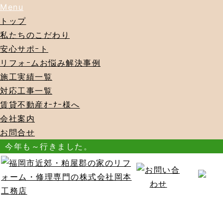
Menu
トップ
私たちのこだわり
安心サポｰト
リフォｰムお悩み解決事例
施工実績一覧
対応工事一覧
賃貸不動産ｵｰﾅｰ様へ
会社案内
お問合せ
今年も～行きました。