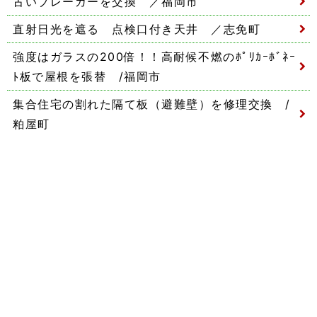
古いブレーカーを交換 ／福岡市
直射日光を遮る 点検口付き天井 ／志免町
強度はガラスの200倍！！高耐候不燃のﾎﾟﾘｶｰﾎﾞﾈｰ
ﾄ板で屋根を張替 /福岡市
集合住宅の割れた隔て板（避難壁）を修理交換 /
粕屋町
プライバシーポリシー
サイトマップ
福岡市近郊・粕屋郡の修理・リフォーム専門